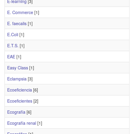
E-learning
[3]
E. Commerce
[1]
E. faecalis
[1]
E.Coli
[1]
E.T.S.
[1]
EAE
[1]
Easy Class
[1]
Eclampsia
[3]
Ecoeficiencia
[6]
Ecoeficientes
[2]
Ecografía
[6]
Ecografía renal
[1]