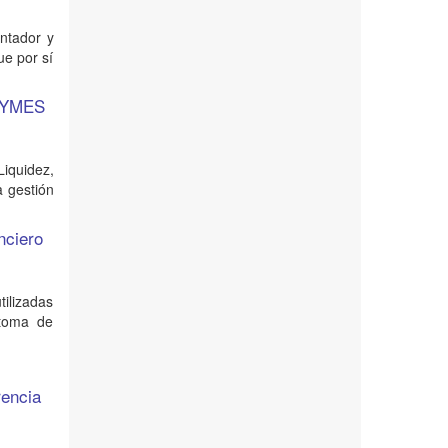
ontador y
ue por sí
 PYMES
iquidez,
a gestión
nciero
tilizadas
 toma de
rencia