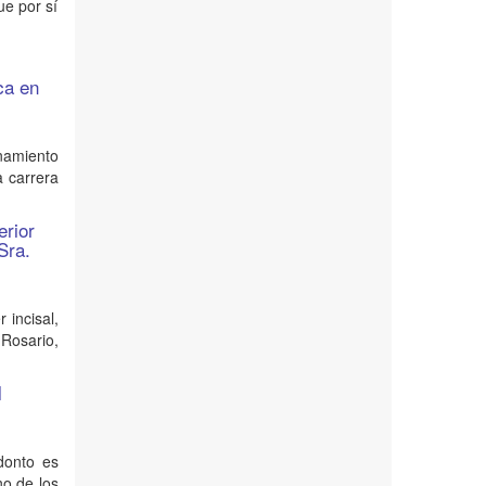
ue por sí
ca en
9
namiento
a carrera
erior
Sra.
 incisal,
Rosario,
l
odonto es
no de los