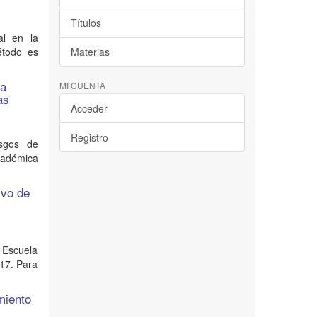
Títulos
al en la
método es
Materias
la
MI CUENTA
as
Acceder
Registro
asgos de
cadémica
ivo de
 Escuela
017. Para
miento