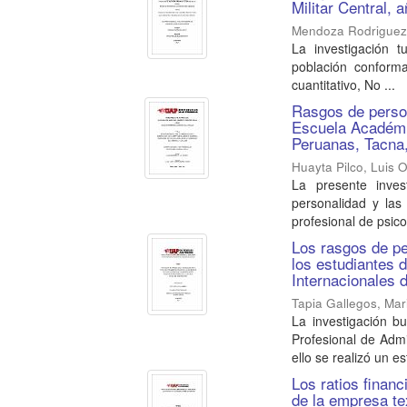
Militar Central, 
Mendoza Rodriguez,
La investigación t
población conformad
cuantitativo, No ...
Rasgos de person
Escuela Académi
Peruanas, Tacna
Huayta Pilco, Luis 
La presente inves
personalidad y las
profesional de psico
Los rasgos de pe
los estudiantes 
Internacionales 
Tapia Gallegos, Mari
La investigación b
Profesional de Admi
ello se realizó un es
Los ratios finan
de la empresa te