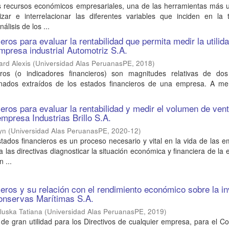
os recursos económicos empresariales, una de las herramientas más u
izar e interrelacionar las diferentes variables que inciden en la
álisis de los ...
ieros para evaluar la rentabilidad que permita medir la utilid
empresa industrial Automotriz S.A.
ard Alexis
(
Universidad Alas PeruanasPE
,
2018
)
eros (o indicadores financieros) son magnitudes relativas de dos
onados extraídos de los estados financieros de una empresa. A m
ieros para evaluar la rentabilidad y medir el volumen de ven
empresa Industrias Brillo S.A.
yn
(
Universidad Alas PeruanasPE
,
2020-12
)
estados financieros es un proceso necesario y vital en la vida de las 
a las directivas diagnosticar la situación económica y financiera de la
 ...
cieros y su relación con el rendimiento económico sobre la i
onservas Marítimas S.A.
luska Tatiana
(
Universidad Alas PeruanasPE
,
2019
)
 de gran utilidad para los Directivos de cualquier empresa, para el C