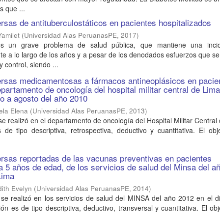
s que ...
sas de antituberculostáticos en pacientes hospitalizados
Yamilet
(
Universidad Alas PeruanasPE
,
2017
)
es un grave problema de salud pública, que mantiene una inci
te a lo largo de los años y a pesar de los denodados esfuerzos que se
 control, siendo ...
rsas medicamentosas a fármacos antineoplásicos en pacie
epartamento de oncología del hospital militar central de Lima
ro a agosto del año 2010
ela Elena
(
Universidad Alas PeruanasPE
,
2013
)
se realizó en el departamento de oncología del Hospital Militar Central
 de tipo descriptiva, retrospectiva, deductivo y cuantitativa. El obj
rsas reportadas de las vacunas preventivas en pacientes
 a 5 años de edad, de los servicios de salud del Minsa del a
 Lima
ith Evelyn
(
Universidad Alas PeruanasPE
,
2014
)
 se realizó en los servicios de salud del MINSA del año 2012 en el di
ón es de tipo descriptiva, deductivo, transversal y cuantitativa. El obj