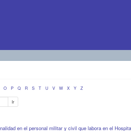
O
P
Q
R
S
T
U
V
W
X
Y
Z
Ir
lidad en el personal militar y civil que labora en el Hospita