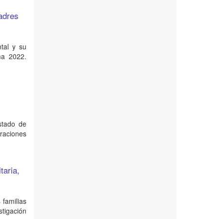
padres
tal y su
ma 2022.
l
stado de
eraciones
taria,
 familias
stigación