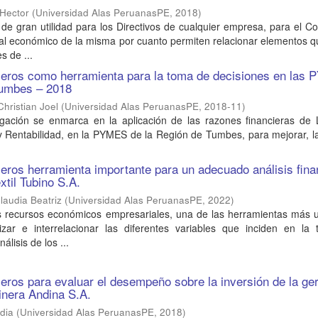
 Hector
(
Universidad Alas PeruanasPE
,
2018
)
 de gran utilidad para los Directivos de cualquier empresa, para el C
al económico de la misma por cuanto permiten relacionar elementos q
s de ...
cieros como herramienta para la toma de decisiones en las
Tumbes – 2018
Christian Joel
(
Universidad Alas PeruanasPE
,
2018-11
)
igación se enmarca en la aplicación de las razones financieras de L
 y Rentabilidad, en la PYMES de la Región de Tumbes, para mejorar, l
cieros herramienta importante para un adecuado análisis fina
xtil Tubino S.A.
laudia Beatriz
(
Universidad Alas PeruanasPE
,
2022
)
os recursos económicos empresariales, una de las herramientas más u
izar e interrelacionar las diferentes variables que inciden en la
álisis de los ...
cieros para evaluar el desempeño sobre la inversión de la ge
inera Andina S.A.
dia
(
Universidad Alas PeruanasPE
,
2018
)