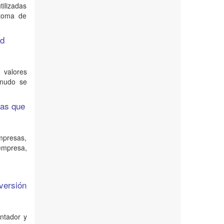
tilizadas
 toma de
ad
 valores
enudo se
tas que
empresas,
 empresa,
nversión
ontador y