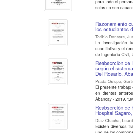
para todo el person
solos no son capace
Razonamiento cua
los estudiantes 
Toribio Donayre, J
La investigación t
cuantitativo y el r
de Ingeniería Civil,
Reabsorciòn de la
según el sistema
Del Rosario, Ab
Prada Quispe, Gert
El presente trabajo 
en dientes anteros
Abancay - 2019, tuvo
Reabsorción de h
Hospital Sagaro,
Díaz Chacha, Lour
Existen diversos tr
uno de los componen