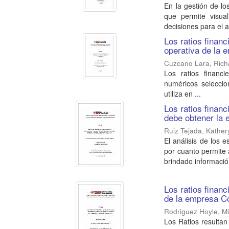
En la gestión de l
que permite visual
decisiones para el an
Los ratios financ
operativa de la 
Cuzcano Lara, Rich
Los ratios financi
numéricos selecci
utiliza en ...
Los ratios financ
debe obtener la 
Ruiz Tejada, Kather
El análisis de los 
por cuanto permite 
brindado información
Los ratios finan
de la empresa C
Rodriguez Hoyle, Mi
Los Ratios resultan