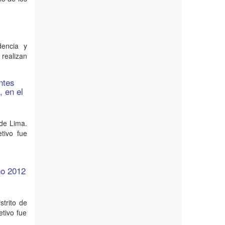
dencia y
 realizan
ntes
, en el
 de Lima.
etivo fue
ño 2012
strito de
etivo fue