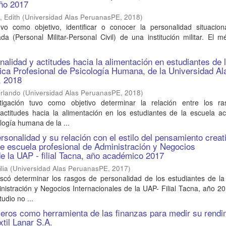
año 2017
 Edith
(
Universidad Alas PeruanasPE
,
2018
)
uvo como objetivo, identificar o conocer la personalidad situacion
a (Personal Militar-Personal Civil) de una institución militar. El 
alidad y actitudes hacia la alimentación en estudiantes de 
ca Profesional de Psicología Humana, de la Universidad Al
, 2018
Orlando
(
Universidad Alas PeruanasPE
,
2018
)
tigación tuvo como objetivo determinar la relación entre los r
 actitudes hacia la alimentación en los estudiantes de la escuela a
logía humana de la ...
rsonalidad y su relación con el estilo del pensamiento creat
de escuela profesional de Administración y Negocios
de la UAP - filial Tacna, año académico 2017
lia
(
Universidad Alas PeruanasPE
,
2017
)
uscó determinar los rasgos de personalidad de los estudiantes de la
nistración y Negocios Internacionales de la UAP- Filial Tacna, año 2
tudio no ...
cieros como herramienta de las finanzas para medir su rendi
xtil Lanar S.A.