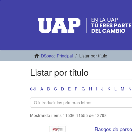
DSpace Principal
Listar por título
Listar por título
0-9
A
B
C
D
E
F
G
H
I
J
K
L
M
N
Mostrando ítems 11536-11555 de 13798
Rasgos de persona