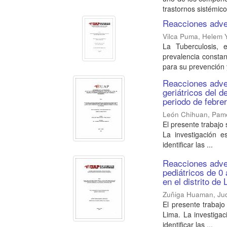
trastornos sistémico
Reacciones adver
Vilca Puma, Helem 
La Tuberculosis, 
prevalencia constan
para su prevención y
Reacciones adve
geriátricos del d
periodo de febre
León Chihuan, Pam
El presente trabajo 
La investigación es
identificar las ...
Reacciones adve
pediátricos de 0
en el distrito de
Zuñiga Huaman, Jud
El presente trabajo
Lima. La investigaci
identificar las ...