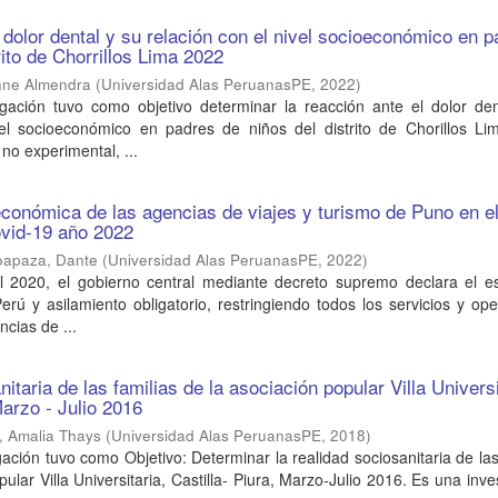
 dolor dental y su relación con el nivel socioeconómico en 
rito de Chorrillos Lima 2022
onne Almendra
(
Universidad Alas PeruanasPE
,
2022
)
igación tuvo como objetivo determinar la reacción ante el dolor den
vel socioeconómico en padres de niños del distrito de Chorillos Li
no experimental, ...
económica de las agencias de viajes y turismo de Puno en e
ovid-19 año 2022
apaza, Dante
(
Universidad Alas PeruanasPE
,
2022
)
 2020, el gobierno central mediante decreto supremo declara el e
rú y asilamiento obligatorio, restringiendo todos los servicios y op
ncias de ...
itaria de las familias de la asociación popular Villa Universi
Marzo - Julio 2016
 Amalia Thays
(
Universidad Alas PeruanasPE
,
2018
)
gación tuvo como Objetivo: Determinar la realidad sociosanitaria de las
ular Villa Universitaria, Castilla- Piura, Marzo-Julio 2016. Es una inve