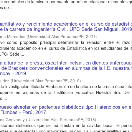
al económico de la misma por cuanto permiten relacionar elementos q
s de ...
ntitativo y rendimiento académico en el curso de estadísti
de la carrera de Ingeniería Civil. UPC Sede San Miguel, 201
uana Mercedes
(
Universidad Alas PeruanasPE
,
2021
)
uvo como propósito principal determinar la relación entre el razo
endimiento académico en el curso de Estadística en los estudiantes de l
 UPC- Sede ...
 altura de la cresta ósea inter incisal, en dientes anterosup
 de Brackets convencionales en alumnas de la I.E. nuestra 
ancay - 2019
rudes
(
Universidad Alas PeruanasPE
,
2019
)
de investigación titulado Reabsorción de la altura de la cresta ósea inter
uperior en alumnas de la Institución Educativa Nuestra Sra. Del 
 ...
ueso alveolar en pacientes diabéticos tipo II atendidos en e
 Tumbes - Perú, 2017
des Geovanny
(
Universidad Alas PeruanasPE
,
2018
)
astornos sistémicos que se manifiestan en la cavidad bucal, el peri
tes que se afectan con mayor regularidad. La Diabetes Mellitus es u