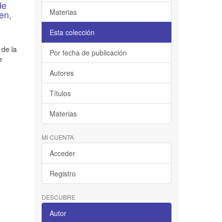
de
Materias
en,
Esta colección
 de la
Por fecha de publicación
e
Autores
Títulos
Materias
MI CUENTA
Acceder
Registro
DESCUBRE
Autor