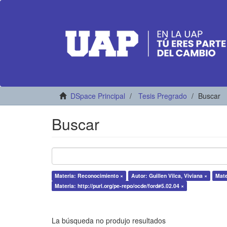
DSpace Principal
Tesis Pregrado
Buscar
Buscar
Materia: Reconocimiento ×
Autor: Guillen Vilca, Viviana ×
Mate
Materia: http://purl.org/pe-repo/ocde/ford#5.02.04 ×
La búsqueda no produjo resultados