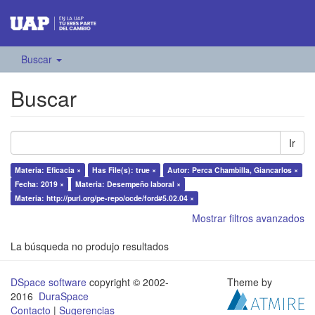
Buscar
Buscar
Ir
Materia: Eficacia ×
Has File(s): true ×
Autor: Perca Chambilla, Giancarlos ×
Fecha: 2019 ×
Materia: Desempeño laboral ×
Materia: http://purl.org/pe-repo/ocde/ford#5.02.04 ×
Mostrar filtros avanzados
La búsqueda no produjo resultados
DSpace software
copyright © 2002-
Theme by
2016
DuraSpace
Contacto
|
Sugerencias