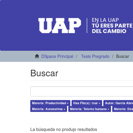
DSpace Principal
Tesis Pregrado
Buscar
Buscar
Materia: Productividad ×
Has File(s): true ×
Autor: Garcia Abri
Materia: Autoestima ×
Materia: Talento humano ×
Materia: De
La búsqueda no produjo resultados