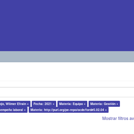
ojo, Wilmer Efrain ×
Fecha: 2021 ×
Materia: Equipo ×
Materia: Gestión ×
sempeño laboral ×
Materia: http://purl.org/pe-repo/ocde/ford#5.02.04 ×
Mostrar filtros 