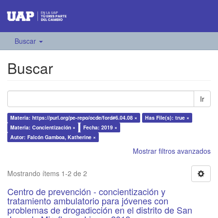
Buscar
Buscar
Ir
Materia: https://purl.org/pe-repo/ocde/ford#6.04.08 ×
Has File(s): true ×
Materia: Concientización ×
Fecha: 2019 ×
Autor: Falcón Gamboa, Katherine ×
Mostrar filtros avanzados
Mostrando ítems 1-2 de 2
Centro de prevención - concientización y
tratamiento ambulatorio para jóvenes con
problemas de drogadicción en el distrito de San