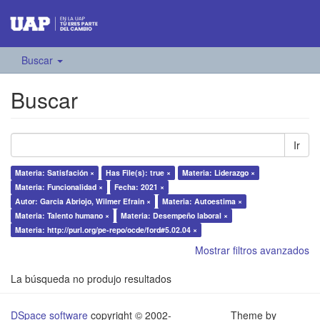
Buscar
Buscar
Ir
Materia: Satisfación ×
Has File(s): true ×
Materia: Liderazgo ×
Materia: Funcionalidad ×
Fecha: 2021 ×
Autor: Garcia Abriojo, Wilmer Efrain ×
Materia: Autoestima ×
Materia: Talento humano ×
Materia: Desempeño laboral ×
Materia: http://purl.org/pe-repo/ocde/ford#5.02.04 ×
Mostrar filtros avanzados
La búsqueda no produjo resultados
DSpace software
copyright © 2002-
Theme by