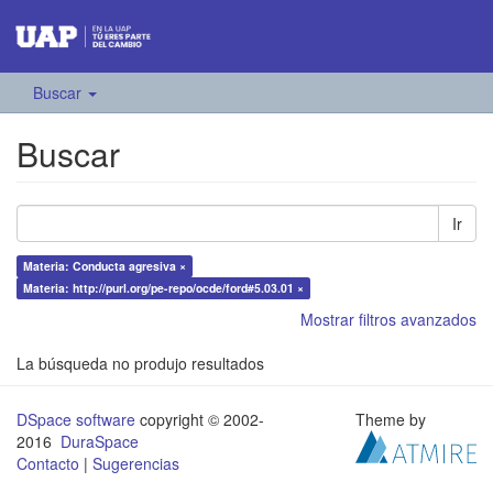
Buscar
Buscar
Ir
Materia: Conducta agresiva ×
Materia: http://purl.org/pe-repo/ocde/ford#5.03.01 ×
Mostrar filtros avanzados
La búsqueda no produjo resultados
DSpace software
copyright © 2002-
Theme by
2016
DuraSpace
Contacto
|
Sugerencias