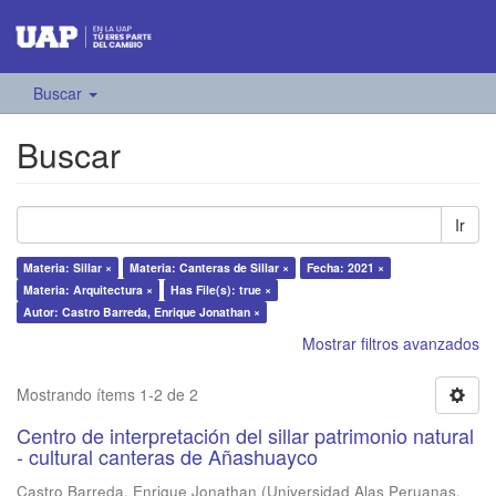
Buscar
Buscar
Ir
Materia: Sillar ×
Materia: Canteras de Sillar ×
Fecha: 2021 ×
Materia: Arquitectura ×
Has File(s): true ×
Autor: Castro Barreda, Enrique Jonathan ×
Mostrar filtros avanzados
Mostrando ítems 1-2 de 2
Centro de interpretación del sillar patrimonio natural
- cultural canteras de Añashuayco
Castro Barreda, Enrique Jonathan
(
Universidad Alas Peruanas
,