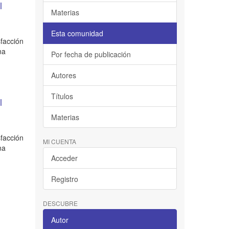
l
Materias
Esta comunidad
sfacción
na
Por fecha de publicación
Autores
Títulos
l
Materias
sfacción
MI CUENTA
na
Acceder
Registro
DESCUBRE
Autor