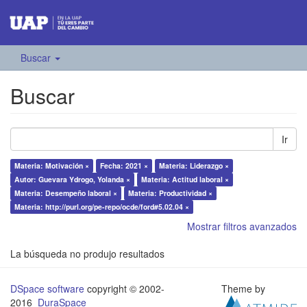
Buscar
Buscar
Ir
Materia: Motivación ×
Fecha: 2021 ×
Materia: Liderazgo ×
Autor: Guevara Ydrogo, Yolanda ×
Materia: Actitud laboral ×
Materia: Desempeño laboral ×
Materia: Productividad ×
Materia: http://purl.org/pe-repo/ocde/ford#5.02.04 ×
Mostrar filtros avanzados
La búsqueda no produjo resultados
DSpace software
copyright © 2002-
Theme by
2016
DuraSpace