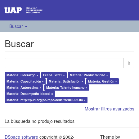
Buscar
Buscar
Ir
Materia: Liderazgo ×
Fecha: 2021 ×
Materia: Productividad ×
Materia: Capacitación ×
Materia: Satisfación ×
Materia: Gestión ×
Materia: Autoestima ×
Materia: Talento humano ×
Materia: Desempeño laboral ×
Materia: http://purl.org/pe-repo/ocde/ford#5.02.04 ×
Mostrar filtros avanzados
La búsqueda no produjo resultados
DSpace software
copyright © 2002-
Theme by