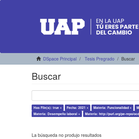
DSpace Principal
Tesis Pregrado
Buscar
Buscar
Has File(s): true ×
Fecha: 2021 ×
Materia: Funcionalidad ×
M
Materia: Desempeño laboral ×
Materia: http://purl.org/pe-repo/oc
La búsqueda no produjo resultados