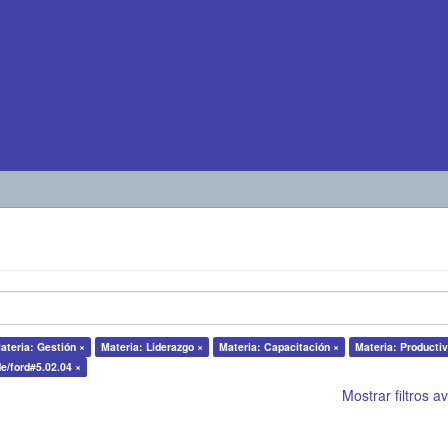
ateria: Gestión ×
Materia: Liderazgo ×
Materia: Capacitación ×
Materia: Productiv
de/ford#5.02.04 ×
Mostrar filtros 