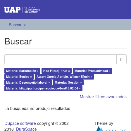
Buscar
Buscar
Ir
Materia: Satisfación ×
Has File(s): true ×
Materia: Productividad ×
Materia: Equipo ×
Autor: Garcia Abriojo, Wilmer Efrain ×
Materia: Desempeño laboral ×
Materia: Gestión ×
Materia: http://purl.org/pe-repo/ocde/ford#5.02.04 ×
Mostrar filtros avanzados
La búsqueda no produjo resultados
DSpace software
copyright © 2002-
Theme by
2016
DuraSpace