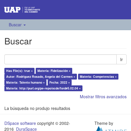
Buscar
Buscar
Ir
Has File(s): true ×
Materia: Fidelización ×
Autor: Rodriguez Rosado, Angela del Carmen ×
Materia: Competencias ×
Materia: Talento humano ×
Fecha: 2022 ×
Materia: http://purl.org/pe-repo/ocde/ford#5.02.04 ×
Mostrar filtros avanzados
La búsqueda no produjo resultados
DSpace software
copyright © 2002-
Theme by
2016
DuraSpace