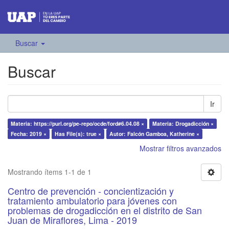
Buscar
Buscar
Ir
Materia: https://purl.org/pe-repo/ocde/ford#6.04.08 ×
Materia: Drogadicción ×
Fecha: 2019 ×
Has File(s): true ×
Autor: Falcón Gamboa, Katherine ×
Mostrar filtros avanzados
Mostrando ítems 1-1 de 1
Centro de prevención - concientización y
tratamiento ambulatorio para jóvenes con
problemas de drogadicción en el distrito de San
Juan de Miraflores, Lima - 2019