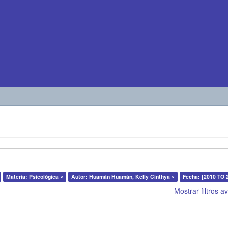
Materia: Psicológica ×
Autor: Huamán Huamán, Kelly Cinthya ×
Fecha: [2010 TO 
Mostrar filtros 