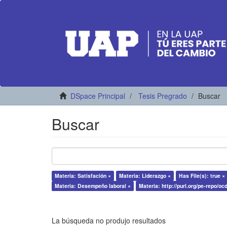
DSpace Principal
Tesis Pregrado
Buscar
Buscar
Materia: Satisfación ×
Materia: Liderazgo ×
Has File(s): true ×
Materia: Desempeño laboral ×
Materia: http://purl.org/pe-repo/oc
La búsqueda no produjo resultados