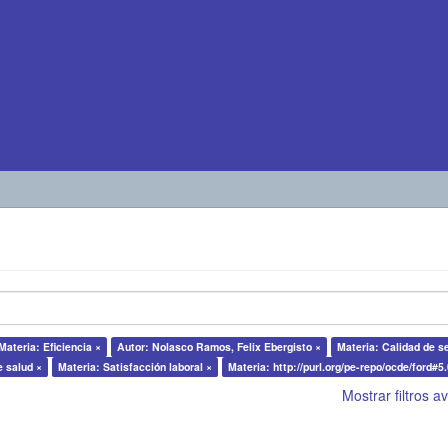
Materia: Eficiencia ×
Autor: Nolasco Ramos, Felix Ebergisto ×
Materia: Calidad de se
e salud ×
Materia: Satisfacción laboral ×
Materia: http://purl.org/pe-repo/ocde/ford#5
Mostrar filtros 