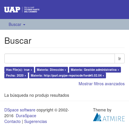
Buscar
Buscar
Ir
Has File(s): true ×
Materia: Dirección ×
Materia: Gestión administrativa ×
Fecha: 2020 ×
Materia: http://purl.org/pe-repo/ocde/ford#5.02.04 ×
Mostrar filtros avanzados
La búsqueda no produjo resultados
DSpace software
copyright © 2002-
Theme by
2016
DuraSpace
Contacto
|
Sugerencias