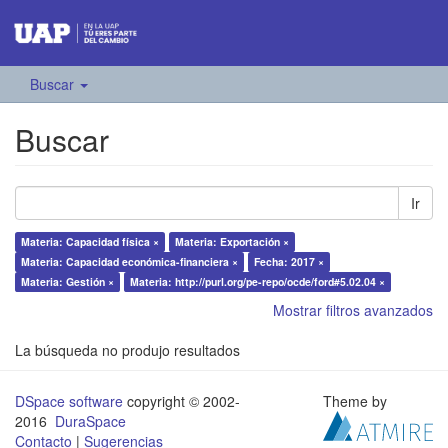
Buscar
Buscar
Ir
Materia: Capacidad física ×
Materia: Exportación ×
Materia: Capacidad económica-financiera ×
Fecha: 2017 ×
Materia: Gestión ×
Materia: http://purl.org/pe-repo/ocde/ford#5.02.04 ×
Mostrar filtros avanzados
La búsqueda no produjo resultados
DSpace software
copyright © 2002-
Theme by
2016
DuraSpace
Contacto
|
Sugerencias