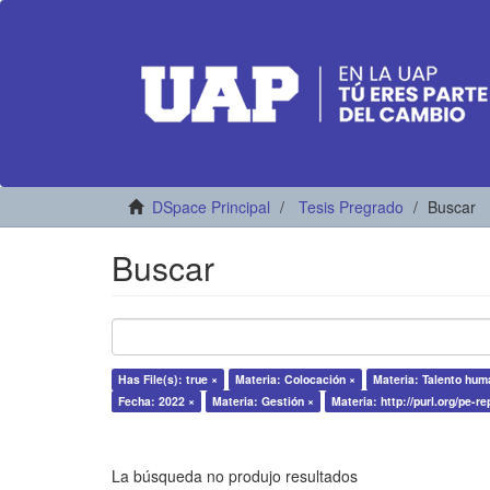
DSpace Principal
Tesis Pregrado
Buscar
Buscar
Has File(s): true ×
Materia: Colocación ×
Materia: Talento hum
Fecha: 2022 ×
Materia: Gestión ×
Materia: http://purl.org/pe-r
La búsqueda no produjo resultados