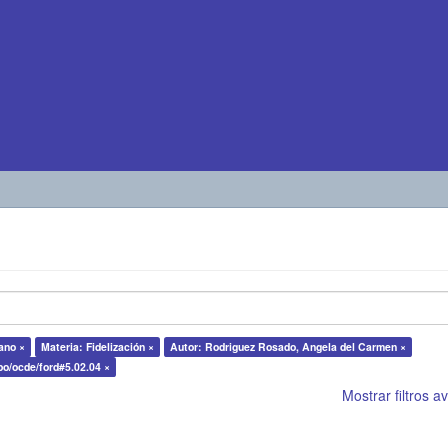
ano ×
Materia: Fidelización ×
Autor: Rodriguez Rosado, Angela del Carmen ×
epo/ocde/ford#5.02.04 ×
Mostrar filtros 