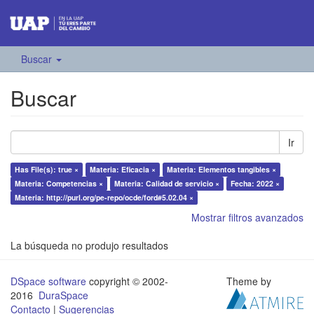
Buscar
Buscar
Ir
Has File(s): true ×
Materia: Eficacia ×
Materia: Elementos tangibles ×
Materia: Competencias ×
Materia: Calidad de servicio ×
Fecha: 2022 ×
Materia: http://purl.org/pe-repo/ocde/ford#5.02.04 ×
Mostrar filtros avanzados
La búsqueda no produjo resultados
DSpace software
copyright © 2002-
Theme by
2016
DuraSpace
Contacto
|
Sugerencias