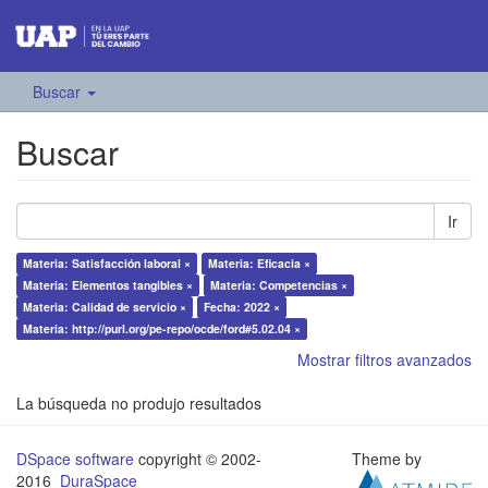
Buscar
Buscar
Ir
Materia: Satisfacción laboral ×
Materia: Eficacia ×
Materia: Elementos tangibles ×
Materia: Competencias ×
Materia: Calidad de servicio ×
Fecha: 2022 ×
Materia: http://purl.org/pe-repo/ocde/ford#5.02.04 ×
Mostrar filtros avanzados
La búsqueda no produjo resultados
DSpace software
copyright © 2002-
Theme by
2016
DuraSpace