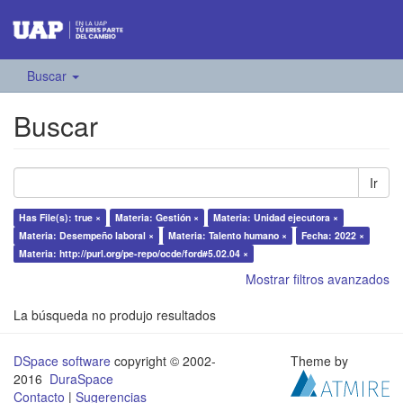
Buscar
Buscar
Ir
Has File(s): true ×
Materia: Gestión ×
Materia: Unidad ejecutora ×
Materia: Desempeño laboral ×
Materia: Talento humano ×
Fecha: 2022 ×
Materia: http://purl.org/pe-repo/ocde/ford#5.02.04 ×
Mostrar filtros avanzados
La búsqueda no produjo resultados
DSpace software
copyright © 2002-
Theme by
2016
DuraSpace
Contacto
|
Sugerencias