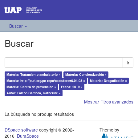
Buscar
Buscar
Ir
Materia: Tratamiento ambulatorio ×
Materia: Concientización ×
Materia: http://purl.org/pe-repo/ocde/ford#6.04.08 ×
Materia: Drogadicción ×
Materia: Centro de prevención ×
Fecha: 2019 ×
Autor: Falcón Gamboa, Katherine ×
Mostrar filtros avanzados
La búsqueda no produjo resultados
DSpace software
copyright © 2002-
Theme by
2016
DuraSpace