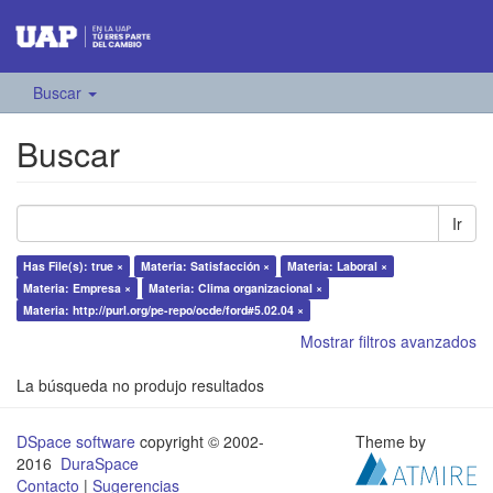
Buscar
Buscar
Ir
Has File(s): true ×
Materia: Satisfacción ×
Materia: Laboral ×
Materia: Empresa ×
Materia: Clima organizacional ×
Materia: http://purl.org/pe-repo/ocde/ford#5.02.04 ×
Mostrar filtros avanzados
La búsqueda no produjo resultados
DSpace software
copyright © 2002-
Theme by
2016
DuraSpace
Contacto
|
Sugerencias