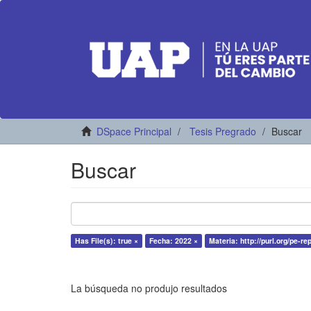
DSpace Principal
Tesis Pregrado
Buscar
Buscar
Has File(s): true ×
Fecha: 2022 ×
Materia: http://purl.org/pe-r
La búsqueda no produjo resultados