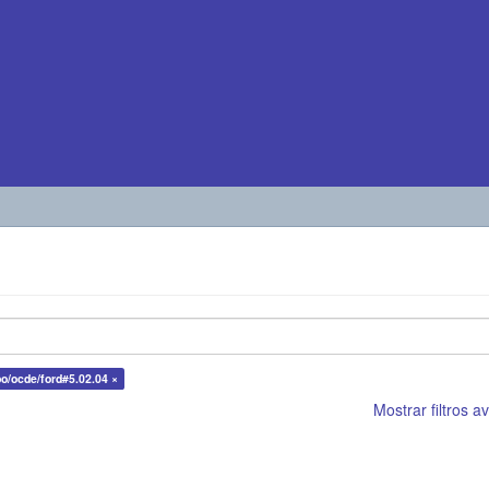
epo/ocde/ford#5.02.04 ×
Mostrar filtros 