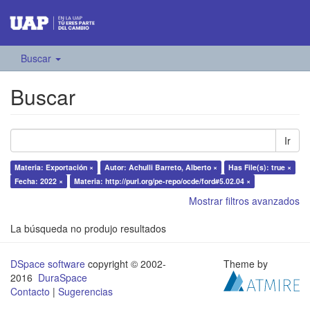
Buscar
Buscar
Ir
Materia: Exportación ×
Autor: Achulli Barreto, Alberto ×
Has File(s): true ×
Fecha: 2022 ×
Materia: http://purl.org/pe-repo/ocde/ford#5.02.04 ×
Mostrar filtros avanzados
La búsqueda no produjo resultados
DSpace software
copyright © 2002-
Theme by
2016
DuraSpace
Contacto
|
Sugerencias