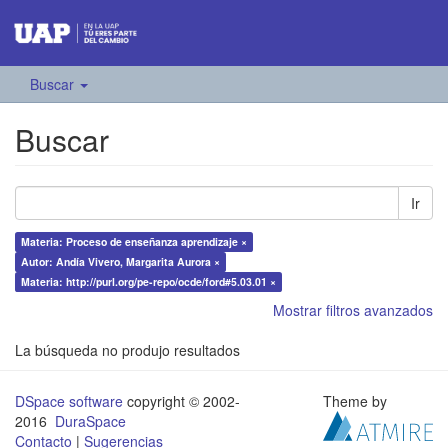
Buscar
Buscar
Ir
Materia: Proceso de enseñanza aprendizaje ×
Autor: Andía Vivero, Margarita Aurora ×
Materia: http://purl.org/pe-repo/ocde/ford#5.03.01 ×
Mostrar filtros avanzados
La búsqueda no produjo resultados
DSpace software
copyright © 2002-
Theme by
2016
DuraSpace
Contacto
|
Sugerencias