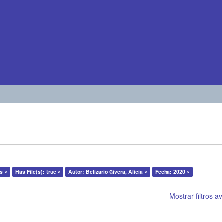
s ×
Has File(s): true ×
Autor: Belizario Givera, Alicia ×
Fecha: 2020 ×
Mostrar filtros 