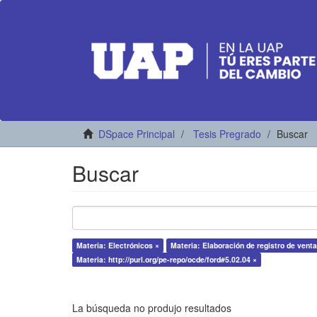
DSpace Principal
Tesis Pregrado
Buscar
Buscar
Materia: Electrónicos ×
Materia: Elaboración de registro de venta
Materia: http://purl.org/pe-repo/ocde/ford#5.02.04 ×
La búsqueda no produjo resultados