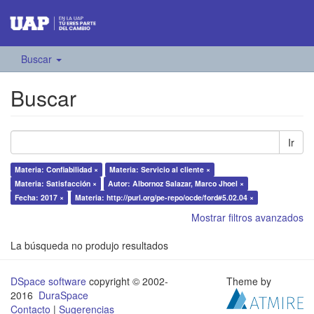
Buscar
Buscar
Ir
Materia: Confiabilidad ×
Materia: Servicio al cliente ×
Materia: Satisfacción ×
Autor: Albornoz Salazar, Marco Jhoel ×
Fecha: 2017 ×
Materia: http://purl.org/pe-repo/ocde/ford#5.02.04 ×
Mostrar filtros avanzados
La búsqueda no produjo resultados
DSpace software
copyright © 2002-
Theme by
2016
DuraSpace
Contacto
|
Sugerencias