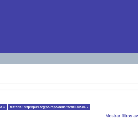
ad ×
Materia: http://purl.org/pe-repo/ocde/ford#5.02.04 ×
Mostrar filtros 