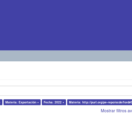
×
Materia: Exportación ×
Fecha: 2022 ×
Materia: http://purl.org/pe-repo/ocde/ford#
Mostrar filtros 