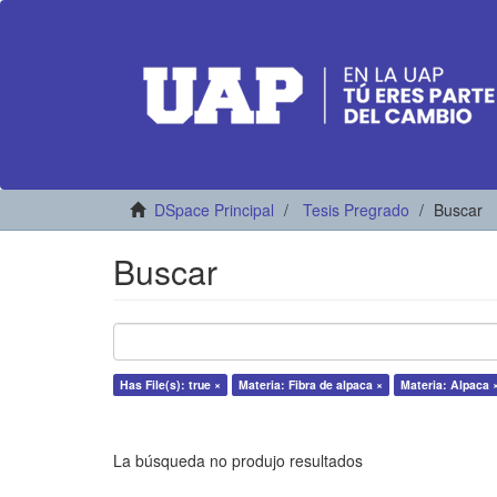
DSpace Principal
Tesis Pregrado
Buscar
Buscar
Has File(s): true ×
Materia: Fibra de alpaca ×
Materia: Alpaca 
La búsqueda no produjo resultados