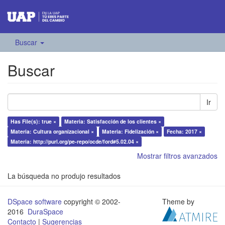
Buscar
Buscar
Ir
Has File(s): true ×
Materia: Satisfacción de los clientes ×
Materia: Cultura organizacional ×
Materia: Fidelización ×
Fecha: 2017 ×
Materia: http://purl.org/pe-repo/ocde/ford#5.02.04 ×
Mostrar filtros avanzados
La búsqueda no produjo resultados
DSpace software
copyright © 2002-
Theme by
2016
DuraSpace
Contacto
|
Sugerencias