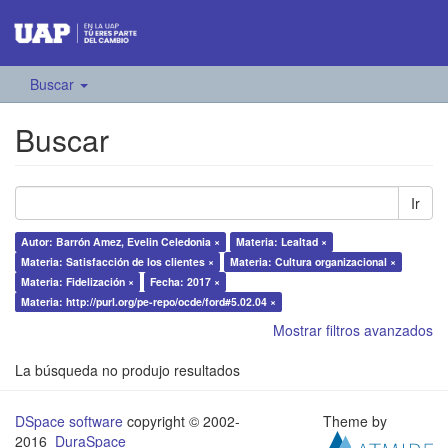
Buscar
Buscar
Ir
Autor: Barrón Amez, Evelin Celedonia ×
Materia: Lealtad ×
Materia: Satisfacción de los clientes ×
Materia: Cultura organizacional ×
Materia: Fidelización ×
Fecha: 2017 ×
Materia: http://purl.org/pe-repo/ocde/ford#5.02.04 ×
Mostrar filtros avanzados
La búsqueda no produjo resultados
DSpace software
copyright © 2002-
Theme by
2016
DuraSpace