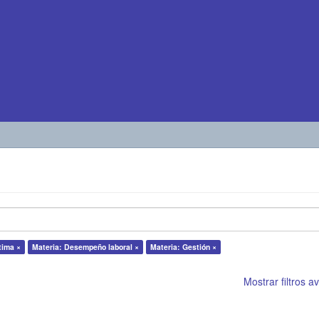
tima ×
Materia: Desempeño laboral ×
Materia: Gestión ×
Mostrar filtros 