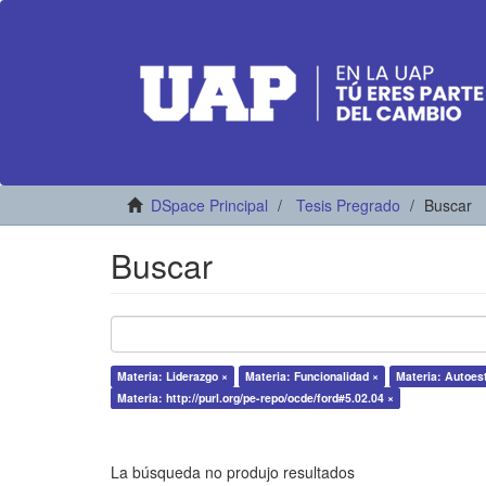
DSpace Principal
Tesis Pregrado
Buscar
Buscar
Materia: Liderazgo ×
Materia: Funcionalidad ×
Materia: Autoes
Materia: http://purl.org/pe-repo/ocde/ford#5.02.04 ×
La búsqueda no produjo resultados