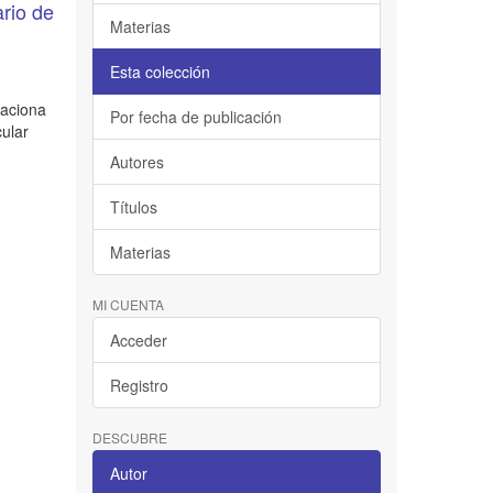
ario de
Materias
Esta colección
laciona
Por fecha de publicación
cular
Autores
Títulos
Materias
MI CUENTA
Acceder
Registro
DESCUBRE
Autor