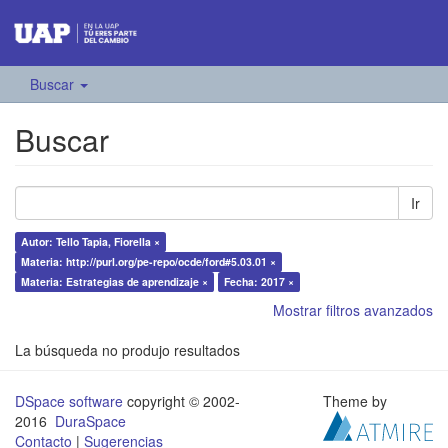
Buscar
Buscar
Ir
Autor: Tello Tapia, Fiorella ×
Materia: http://purl.org/pe-repo/ocde/ford#5.03.01 ×
Materia: Estrategias de aprendizaje ×
Fecha: 2017 ×
Mostrar filtros avanzados
La búsqueda no produjo resultados
DSpace software
copyright © 2002-
Theme by
2016
DuraSpace
Contacto
|
Sugerencias