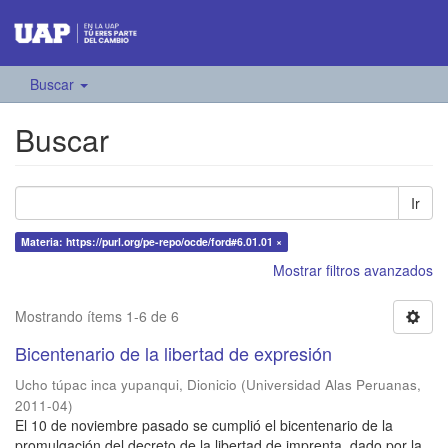
Buscar
Buscar
Ir
Materia: https://purl.org/pe-repo/ocde/ford#6.01.01 ×
Mostrar filtros avanzados
Mostrando ítems 1-6 de 6
Bicentenario de la libertad de expresión
Ucho túpac inca yupanqui, Dionicio
(
Universidad Alas Peruanas
,
2011-04
)
El 10 de noviembre pasado se cumplió el bicentenario de la
promulgación del decreto de la libertad de imprenta, dado por la