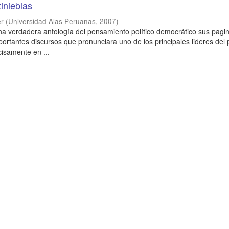
tinieblas
er
(
Universidad Alas Peruanas
,
2007
)
 una verdadera antología del pensamiento político democrático sus pagi
ortantes discursos que pronunciara uno de los principales lideres del 
cisamente en ...