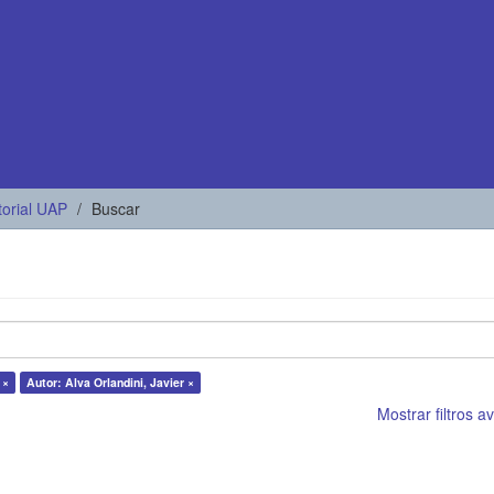
torial UAP
Buscar
 ×
Autor: Alva Orlandini, Javier ×
Mostrar filtros 