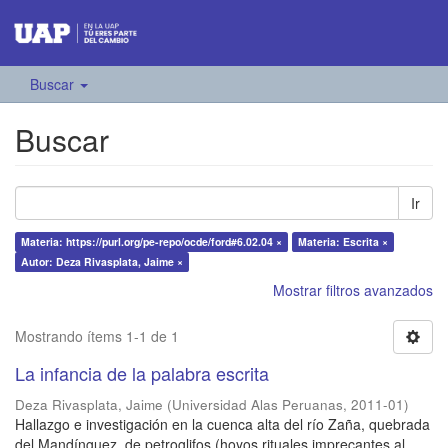
Buscar
Buscar
Ir
Materia: https://purl.org/pe-repo/ocde/ford#6.02.04 ×
Materia: Escrita ×
Autor: Deza Rivasplata, Jaime ×
Mostrar filtros avanzados
Mostrando ítems 1-1 de 1
La infancia de la palabra escrita
Deza Rivasplata, Jaime
(
Universidad Alas Peruanas
,
2011-01
)
Hallazgo e investigación en la cuenca alta del río Zaña, quebrada
del Mandínguez, de petroglifos (hoyos rituales imprecantes al