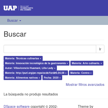
Buscar
Buscar
Ir
Materia: Técnicas culinarias ×
Materia: Innovación tecnológica de la gastronomía ×
Materia: Arte culinario. ×
Autor: Villavicencio Huamani, Lilia Lady ×
Materia: http://purl.org/pe-repo/ocde/ford#6.04.08 ×
Materia: Centro ×
Materia: Alimentos nativos ×
Fecha: 2020 ×
Mostrar filtros avanzados
La búsqueda no produjo resultados
DSpace software
copyright © 2002-
Theme by