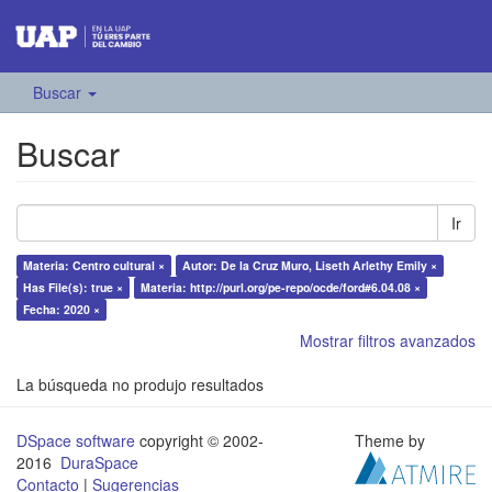
Buscar
Buscar
Ir
Materia: Centro cultural ×
Autor: De la Cruz Muro, Liseth Arlethy Emily ×
Has File(s): true ×
Materia: http://purl.org/pe-repo/ocde/ford#6.04.08 ×
Fecha: 2020 ×
Mostrar filtros avanzados
La búsqueda no produjo resultados
DSpace software
copyright © 2002-
Theme by
2016
DuraSpace
Contacto
|
Sugerencias