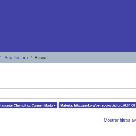
Arquitectura
Buscar
stamante Chumpitaz, Carmen María ×
Materia: http://purl.org/pe-repo/ocde/ford#6.04.08
Mostrar filtros 