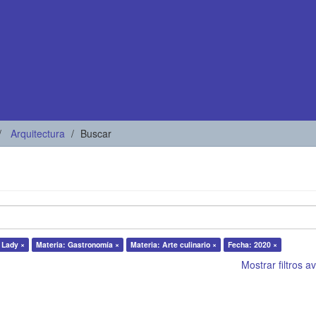
Arquitectura
Buscar
a Lady ×
Materia: Gastronomía ×
Materia: Arte culinario ×
Fecha: 2020 ×
Mostrar filtros 