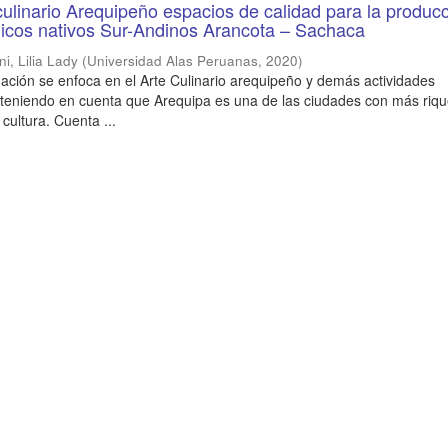
culinario Arequipeño espacios de calidad para la produc
nicos nativos Sur-Andinos Arancota – Sachaca
i, Lilia Lady
(
Universidad Alas Peruanas
,
2020
)
gación se enfoca en el Arte Culinario arequipeño y demás actividades
, teniendo en cuenta que Arequipa es una de las ciudades con más riq
y cultura. Cuenta ...