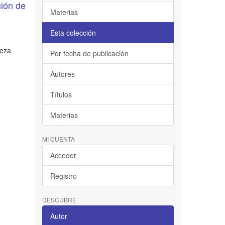
ción de
Materias
Esta colección
ueza
Por fecha de publicación
Autores
Títulos
Materias
MI CUENTA
Acceder
Registro
DESCUBRE
Autor