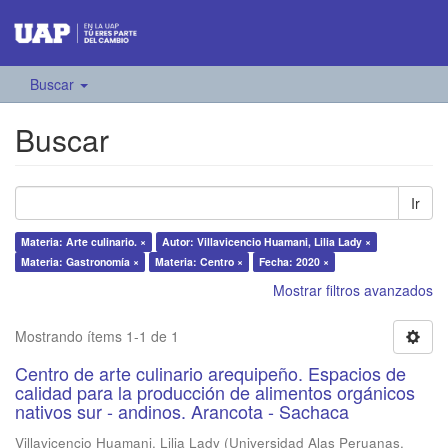
Buscar
Buscar
Ir
Materia: Arte culinario. ×
Autor: Villavicencio Huamani, Lilia Lady ×
Materia: Gastronomía ×
Materia: Centro ×
Fecha: 2020 ×
Mostrar filtros avanzados
Mostrando ítems 1-1 de 1
Centro de arte culinario arequipeño. Espacios de
calidad para la producción de alimentos orgánicos
nativos sur - andinos. Arancota - Sachaca
Villavicencio Huamani, Lilia Lady
(
Universidad Alas Peruanas
,