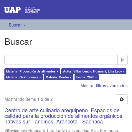
Buscar
Buscar
Ir
Materia: Producción de alimentos ×
Autor: Villavicencio Huamani, Lilia Lady ×
Materia: Gastronomía ×
Materia: Centro ×
Fecha: 2020 ×
Mostrar filtros avanzados
Mostrando ítems 1-2 de 2
Centro de arte culinario arequipeño. Espacios de
calidad para la producción de alimentos orgánicos
nativos sur - andinos. Arancota - Sachaca
Villavicencio Huamani, Lilia Lady
(
Universidad Alas Peruanas
,