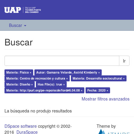
Buscar
Buscar
Ir
Materia: Físico ×
Autor: Gamarra Velarde, Astrid Kimberly ×
Materia: Centro de recreación y cultura ×
Materia: Desarrollo sociocultural ×
Materia: Diseño ×
Has File(s): true ×
Materia: http://purl.org/pe-repo/ocde/ford#6.04.08 ×
Fecha: 2020 ×
Mostrar filtros avanzados
La búsqueda no produjo resultados
DSpace software
copyright © 2002-
Theme by
2016
DuraSpace